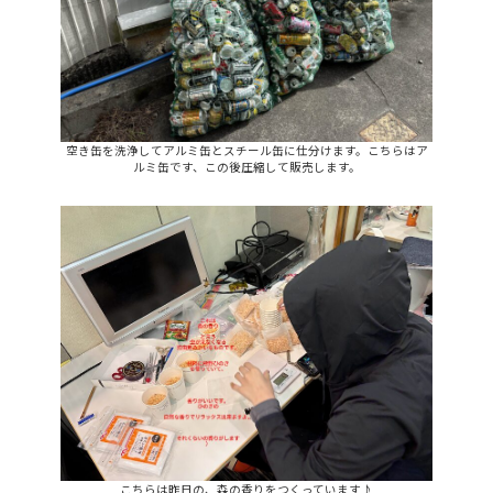
空き缶を洗浄してアルミ缶とスチール缶に仕分けます。こちらはア
ルミ缶です、この後圧縮して販売します。
こちらは昨日の、森の香りをつくっています♪