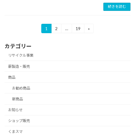
続きを読む
投
1
2
…
19
»
固
固
固
定
定
定
稿
ペ
ペ
ペ
カテゴリー
ー
ー
ー
の
ジ
ジ
ジ
リサイクル事業
ペ
薪製造・販売
ー
商品
ジ
送
お勧め商品
り
新商品
お知らせ
ショップ販売
くまスマ