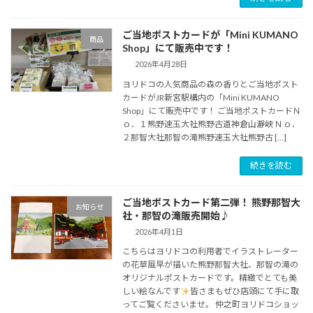
ご当地ポストカードが「Mini KUMANO
商品
Shop」にて販売中です！
2026年4月28日
ヨリドコの人気商品の森の香りとご当地ポスト
カードがJR新宮駅構内の「Mini KUMANO
Shop」にて販売中です！ ご当地ポストカードＮ
ｏ．１熊野速玉大社熊野古道神倉山瀞峡 Ｎｏ．
２那智大社那智の滝熊野速玉大社熊野古 […]
続きを読む
ご当地ポストカード第二弾！ 熊野那智大
お知らせ
社・那智の滝販売開始♪
2026年4月1日
こちらはヨリドコの利用者でイラストレーター
の花草風早が描いた熊野那智大社、那智の滝の
オリジナルポストカードです。精緻でとても美
しい絵なんです
皆さまもぜひ店頭にて手に取
ってご覧くださいませ。 仲之町ヨリドコショッ