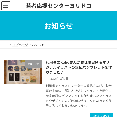
コ
ナ
若者応援センターヨリドコ
ン
ビ
テ
ゲ
ン
ー
ツ
シ
お知らせ
へ
ョ
ス
ン
キ
に
ッ
移
トップページ
お知らせ
プ
動
利用者のKahoさんがお仕事実績＆オリ
お知らせ
ジナルイラストの宣伝パンフレットを作
りました♪
2026年5月7日
利用者でイラストレーターの香帆さんが、お仕
事の実績の一部とオリジナルイラストを紹介し
た宣伝用のパンフレットを作りました♪イラス
トやデザインのご依頼はぜひヨリドコまでどう
ぞよろしくお願いいたします。
続きを読む