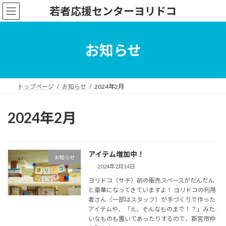
コ
ナ
若者応援センターヨリドコ
ン
ビ
テ
ゲ
ン
ー
ツ
シ
お知らせ
へ
ョ
ス
ン
キ
に
ッ
移
トップページ
お知らせ
2024年2月
プ
動
2024年2月
アイテム増加中！
お知らせ
2024年2月14日
ヨリドコ（サチ）前の販売スペースがだんだん
と豪華になってきていますよ！ ヨリドコの利用
者さん（一部はスタッフ）が手づくりで作った
アイテムや、「え、そんなものまで！？」みた
いなものも置いてあったりするので、新宮市仲