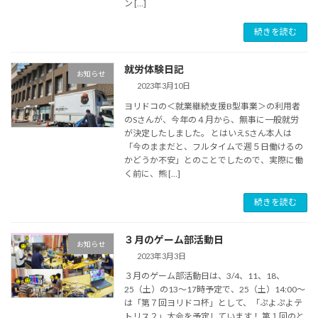
ン […]
続きを読む
就労体験日記
お知らせ
2023年3月10日
ヨリドコの＜就業継続支援B型事業＞の利用者
のSさんが、今年の４月から、無事に一般就労
が決定したしました。 とはいえSさん本人は
「今のままだと、フルタイムで週５日働けるの
かどうか不安」とのことでしたので、実際に働
く前に、熊 […]
続きを読む
３月のゲーム部活動日
お知らせ
2023年3月3日
３月のゲーム部活動日は、3/4、11、18、
25（土）の13～17時予定で、25（土）14:00～
は「第７回ヨリドコ杯」として、「ぷよぷよテ
トリス２」大会を予定しています！ 第１回のと