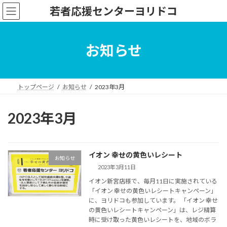
コ
ナ
若者応援センターヨリドコ
ン
ビ
テ
ゲ
ン
ー
ツ
シ
お知らせ
へ
ョ
ス
ン
キ
に
ッ
移
トップページ
お知らせ
2023年3月
プ
動
2023年3月
イオン 幸せの黄色いレシート
お知らせ
2023年3月11日
イオン新宮店様で、毎月11日に実施されている
「イオン 幸せの黄色いレシートキャンペーン」
に、ヨリドコも参加しています。 「イオン 幸せ
の黄色いレシートキャンペーン」は、レジ精算
時に受け取った黄色いレシートを、地域のボラ