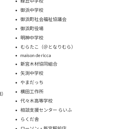
緑丘中学校
御浜中学校
御浜町社会福祉協議会
御浜町役場
明神中学校
むらたこ（＠となりむら）
maison de ricca
新宮木材協同組合
矢渕中学校
やまだっち
横田工作所
館）
代々木高等学校
相談支援センター らいふ
らくだ舎
ローソン・新宮駅前店