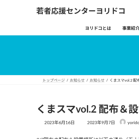
コ
ナ
若者応援センターヨリドコ
ン
ビ
テ
ゲ
ン
ー
ヨリドコとは
事業紹
ツ
シ
へ
ョ
ス
ン
キ
に
ッ
移
プ
動
トップページ
お知らせ
お知らせ
くまスマvol.2 
くまスマvol.2 配布＆
最
2023年6月16日
2023年9月7日
yorid
終
更