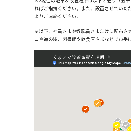
9/7現在の配布＆設置場所は以下の通り（五
新
日
ればご指摘ください。また、設置させていた
時
よりご連絡ください。
:
※以下、社員さまや教職員さまだけに配布さ
ニや道の駅、図書館や飲食店さまなどでお手