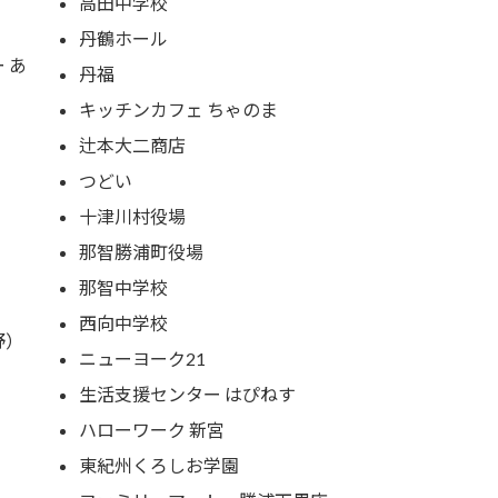
高田中学校
丹鶴ホール
 あ
丹福
キッチンカフェ ちゃのま
辻本大二商店
つどい
十津川村役場
那智勝浦町役場
那智中学校
西向中学校
野）
ニューヨーク21
生活支援センター はぴねす
ハローワーク 新宮
東紀州くろしお学園