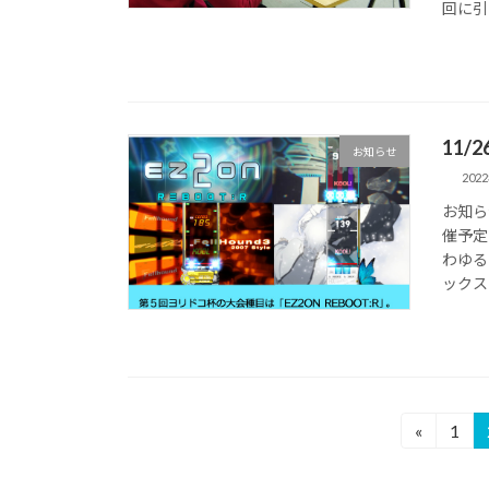
回に引
11
お知らせ
202
お知ら
催予定
わゆる
ックス 
投
«
1
固
定
稿
ペ