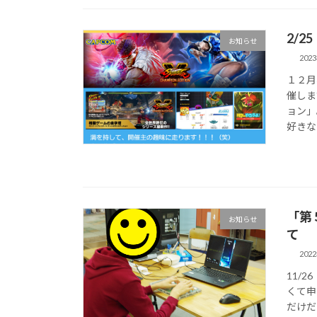
2/
お知らせ
202
１２月
催しま
ョン」
好きな
「第
お知らせ
て
202
11/
くて申
だけだ