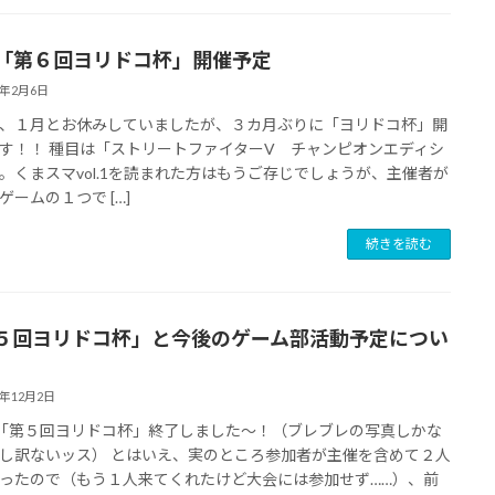
25「第６回ヨリドコ杯」開催予定
3年2月6日
、１月とお休みしていましたが、３カ月ぶりに「ヨリドコ杯」開
す！！ 種目は「ストリートファイターV チャンピオンエディシ
。くまスマvol.1を読まれた方はもうご存じでしょうが、主催者が
ゲームの１つで […]
続きを読む
５回ヨリドコ杯」と今後のゲーム部活動予定につい
2年12月2日
26「第５回ヨリドコ杯」終了しました～！（ブレブレの写真しかな
し訳ないッス） とはいえ、実のところ参加者が主催を含めて２人
ったので（もう１人来てくれたけど大会には参加せず……）、前