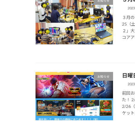
お知らせ
202
３月の
25（
２」大
コアアタ
日曜
お知らせ
202
前回お
た！ 
2/2
ケット