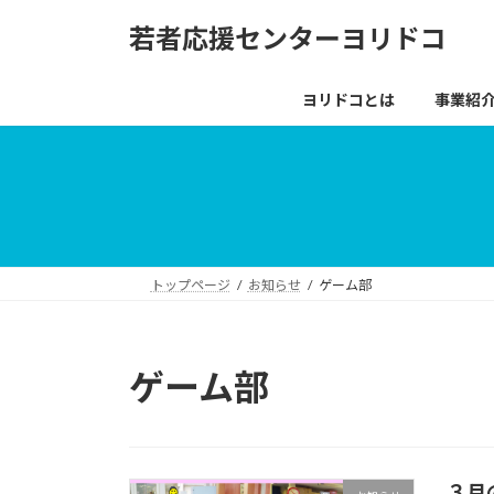
コ
ナ
若者応援センターヨリドコ
ン
ビ
テ
ゲ
ン
ー
ヨリドコとは
事業紹
ツ
シ
へ
ョ
ス
ン
キ
に
ッ
移
プ
動
トップページ
お知らせ
ゲーム部
ゲーム部
３月