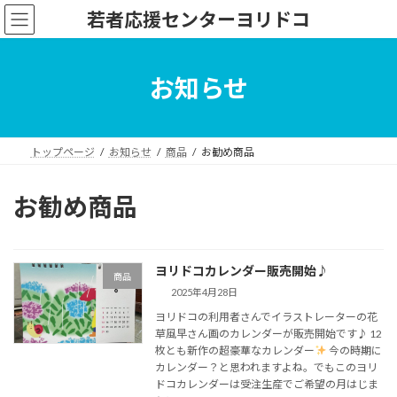
コ
ナ
若者応援センターヨリドコ
ン
ビ
テ
ゲ
ン
ー
ツ
シ
お知らせ
へ
ョ
ス
ン
キ
に
ッ
移
トップページ
お知らせ
商品
お勧め商品
プ
動
お勧め商品
ヨリドコカレンダー販売開始♪
商品
2025年4月28日
ヨリドコの利用者さんでイラストレーターの花
草風早さん画のカレンダーが販売開始です♪ 12
枚とも新作の超豪華なカレンダー
今の時期に
カレンダー？と思われますよね。でもこのヨリ
ドコカレンダーは受注生産でご希望の月はじま