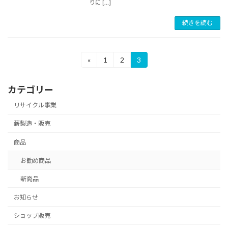
りに […]
続きを読む
投
«
1
2
3
固
固
固
定
定
定
稿
ペ
ペ
ペ
カテゴリー
ー
ー
ー
の
ジ
ジ
ジ
リサイクル事業
ペ
薪製造・販売
ー
商品
ジ
送
お勧め商品
り
新商品
お知らせ
ショップ販売